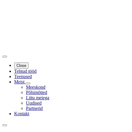
Close
Tehtud tööd
Teenused
Meist
Meeskond
Põhimõtted
Liitu meiega
Uudised
Partnerid
Kontakt